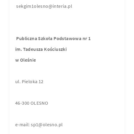
sekgim1olesno@interia.pl
Publiczna Szkoła Podstawowa nr 1
im. Tadeusza Kościuszki
w Oleśnie
ul. Pieloka 12
46-300 OLESNO
e-mail: sp1@olesno.pl