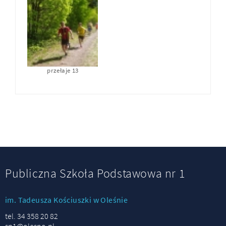
przełaje 13
Publiczna Szkoła Podstawowa nr 1
im. Tadeusza Kościuszki w Oleśnie
tel. 34 358 20 82