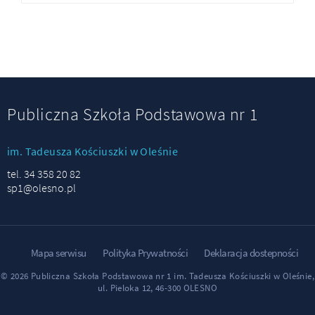
Publiczna Szkoła Podstawowa nr 1
im. Tadeusza Kościuszki w Oleśnie
tel. 34 358 20 82
sp1@olesno.pl
Mapa serwisu
Polityka Prywatności
Deklaracja dostepności
© 2026 Publiczna Szkoła Podstawowa nr 1 im. Tadeusza Kościuszki w Oleśnie,
ul. Pieloka 12, 46-300 OLESNO