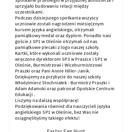
Spotkanie przebiegło w przyjaznej atmosferze i
sprzyjało budowaniu relacji między
uczestnikami.
Podczas dzisiejszego spotkania wszyscy
uczniowie zostali nagrodzeni miesięcznym
kursem języka angielskiego, otrzymali
pamiątkowy medal oraz dyplom. Ponadto nasi
goście z SP1 w Oleśnie otrzymali od nas
pamiątkowe plecaki z logo naszej szkoły.
Kartki, które wykonali uczniowie zostały
wręczone dyrektorom SP3 w Praszce i SP1 w
Oleśnie, Burmistrzowi i Wiceburmistrzowi
Praszki oraz Pani Annie Hiller-Janik.
Dziękujemy za przybycie do naszej szkoły
Włodzimierz Stochniałek - Burmistrz Praszki
i
Adam Adamski
oraz patronat
Opolskie Centrum
Edukacji
.
Liczymy na dalszą współpracę!
Podziękowania również dla nauczycieli języka
angielskiego SP1 w Oleśnie, bez Was nie
osiągnęlibyśmy takiego efektu!
Easter Egg Hunt