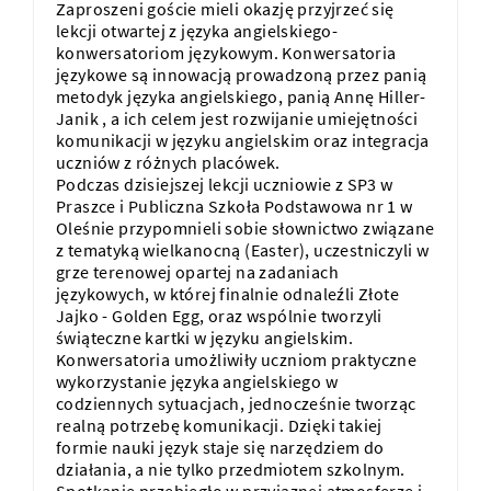
Zaproszeni goście mieli okazję przyjrzeć się
lekcji otwartej z języka angielskiego-
konwersatoriom językowym. Konwersatoria
językowe są innowacją prowadzoną przez panią
metodyk języka angielskiego, panią Annę Hiller-
Janik , a ich celem jest rozwijanie umiejętności
komunikacji w języku angielskim oraz integracja
uczniów z różnych placówek.
Podczas dzisiejszej lekcji uczniowie z SP3 w
Praszce i
Publiczna Szkoła Podstawowa nr 1 w
Oleśnie
przypomnieli sobie słownictwo związane
z tematyką wielkanocną (Easter), uczestniczyli w
grze terenowej opartej na zadaniach
językowych, w której finalnie odnaleźli Złote
Jajko - Golden Egg, oraz wspólnie tworzyli
świąteczne kartki w języku angielskim.
Konwersatoria umożliwiły uczniom praktyczne
wykorzystanie języka angielskiego w
codziennych sytuacjach, jednocześnie tworząc
realną potrzebę komunikacji. Dzięki takiej
formie nauki język staje się narzędziem do
działania, a nie tylko przedmiotem szkolnym.