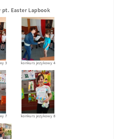
 pt. Easter Lapbook
wy 3
konkurs jezykowy 4
wy 7
konkurs jezykowy 8