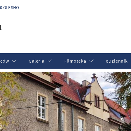
300 OLESNO
1
e
iców
Galeria
Filmoteka
eDziennik