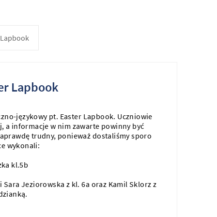
r Lapbook
ter Lapbook
yczno-językowy pt. Easter Lapbook. Uczniowie
j, a informacje w nim zawarte powinny być
 naprawdę trudny, ponieważ dostaliśmy sporo
e wykonali:
zka kl.5b
 Sara Jeziorowska z kl. 6a oraz Kamil Sklorz z
dzianką.