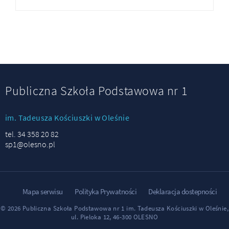
Publiczna Szkoła Podstawowa nr 1
im. Tadeusza Kościuszki w Oleśnie
tel. 34 358 20 82
sp1@olesno.pl
Mapa serwisu
Polityka Prywatności
Deklaracja dostepności
© 2026 Publiczna Szkoła Podstawowa nr 1 im. Tadeusza Kościuszki w Oleśnie,
ul. Pieloka 12, 46-300 OLESNO