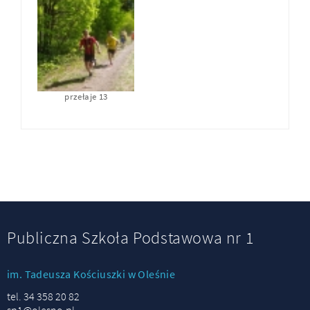
przełaje 13
Publiczna Szkoła Podstawowa nr 1
im. Tadeusza Kościuszki w Oleśnie
tel. 34 358 20 82