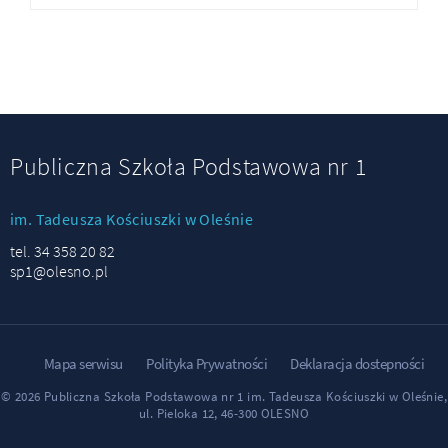
Publiczna Szkoła Podstawowa nr 1
im. Tadeusza Kościuszki w Oleśnie
tel. 34 358 20 82
sp1@olesno.pl
Mapa serwisu
Polityka Prywatności
Deklaracja dostepności
© 2026 Publiczna Szkoła Podstawowa nr 1 im. Tadeusza Kościuszki w Oleśnie,
ul. Pieloka 12, 46-300 OLESNO