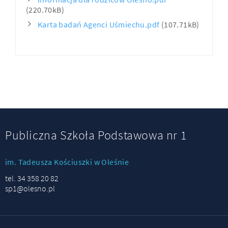
(220.70kB)
Karta badań Agenci Uśmiechu.pdf
(107.71kB)
Publiczna Szkoła Podstawowa nr 1
im. Tadeusza Kościuszki w Oleśnie
tel. 34 358 20 82
sp1@olesno.pl