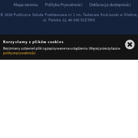
Mapa serwisu
Polityka Prywatności
Deklaracja dostepności
© 2026 Publiczna Szkoła Podstawowa nr 1 im. Tadeusza Kościuszki w Oleśnie,
ul. Pieloka 12, 46-300 OLESNO
Korzystamy z plików cookies
Bez zmiany ustawień pliki są zapisywane na urządzeniu. Więcej przeczytasz w
polityce prywatności