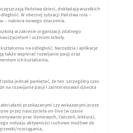
 uczęszczają Państwa dzieci, dokładają wszelkich
ległość. W obecnej sytuacji Państwa rola –
omu – nabiera nowego znaczenia.
zkołą w zakresie organizacji zdalnego
 nauczycielom i uczniom szkoły.
ztałceniu na odległość. Narzędzia i aplikacje
 także wspierać rozwijanie pasji oraz
ementem ich kształcenia.
Trzeba jednak pamiętać, że ten szczególny czas
że na rozwijanie pasji i zainteresowań dziecka
 materiałami przekazanymi czy wskazanymi przez
one przez nauczyciela on-line (w czasie
ykonywanie prac domowych, ćwiczeń, lektura),
lkiego rodzaju aktywności ruchowe możliwe do
rzewki/rozciągania,