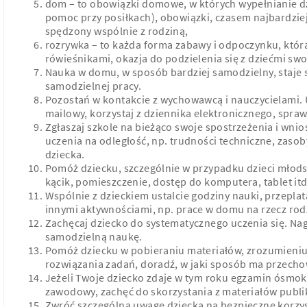
dom – to obowiązki domowe, w których wypełnianie d
pomoc przy posiłkach), obowiązki, czasem najbardziej
spędzony wspólnie z rodziną,
rozrywka – to każda forma zabawy i odpoczynku, któr
rówieśnikami, okazja do podzielenia się z dziećmi sw
Nauka w domu, w sposób bardziej samodzielny, staje s
samodzielnej pracy.
Pozostań w kontakcie z wychowawcą i nauczycielami. 
mailowy, korzystaj z dziennika elektronicznego, spraw
Zgłaszaj szkole na bieżąco swoje spostrzeżenia i wnio
uczenia na odległość, np. trudności techniczne, zaso
dziecka.
Pomóż dziecku, szczególnie w przypadku dzieci młod
kącik, pomieszczenie, dostęp do komputera, tablet itd
Wspólnie z dzieckiem ustalcie godziny nauki, przepla
innymi aktywnościami, np. prace w domu na rzecz rod
Zachęcaj dziecko do systematycznego uczenia się. Nag
samodzielną naukę.
Pomóż dziecku w pobieraniu materiałów, zrozumieni
rozwiązania zadań, doradź, w jaki sposób ma przecho
Jeżeli Twoje dziecko zdaje w tym roku egzamin ósmok
zawodowy, zachęć do skorzystania z materiałów publi
Zwróć szczególną uwagę dziecka na bezpieczne korzys