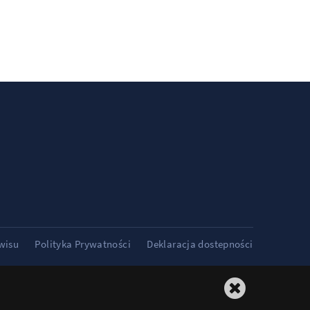
wisu
Polityka Prywatności
Deklaracja dostepności