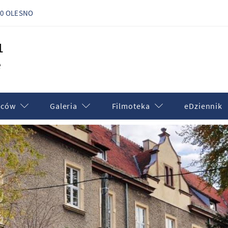
300 OLESNO
1
e
iców
Galeria
Filmoteka
eDziennik