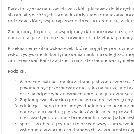
Dyrektorzy oraz nauczyciele ze szkół i placówek do których
starań, aby w różnych formach kontynuować nauczanie na od
rodziców, którzy wspierają swoje dzieci w uczeniu się w d
Zachęcamy do podjęcia współpracy i komunikowania się ze s
nauczania, jeżeli to możliwe również do udzielania pomocy
Przekazujemy kilka wskazówek, które mogą być pomocne w ks
wykorzystywane do kontynuowania nauki na odległość, mogą
zainteresowań Państwa dzieci i na stałe stać się ważnym el
Rodzicu,
W obecnej sytuacji nauka w domu jest koniecznością. 
powinien być przeznaczony nie tylko na naukę, ale tak
oraz na odpoczynek i wzmacnianie relacji rodzinnych.
Zaplanuj czas dziecka i podziel go na np. cztery grupy:
edukacja – będą to np.: indywidualna praca ucznia z
nauczyciela i według jego wskazówek, zajęcia prowadz
rzeczywistym) oraz inne formy nauki ucznia (w tym w
sport – w obecnej sytuacji to przede wszystkim wsze
wykonania w warunkach domowych, w tym proste rozg