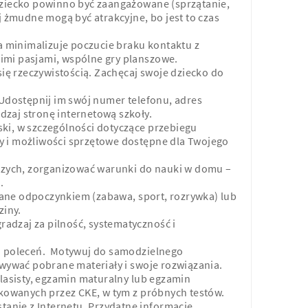
ziecko powinno być zaangażowane (sprzątanie,
 żmudne mogą być atrakcyjne, bo jest to czas
a minimalizuje poczucie braku kontaktu z
oimi pasjami, wspólne gry planszowe.
ię rzeczywistością. Zachęcaj swoje dziecko do
Udostępnij im swój numer telefonu, adres
dzaj stronę internetową szkoły.
ski, w szczególności dotyczące przebiegu
by i możliwości sprzętowe dostępne dla Twojego
szych, zorganizować warunki do nauki w domu –
.
tane odpoczynkiem (zabawa, sport, rozrywka) lub
ziny.
radzaj za pilność, systematyczność i
u poleceń. Motywuj do samodzielnego
wywać pobrane materiały i swoje rozwiązania.
lasisty, egzamin maturalny lub egzamin
kowanych przez CKE, w tym z próbnych testów.
tanie z Internetu. Przydatne informacje