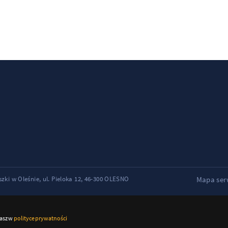
1
ki w Oleśnie, ul. Pieloka 12, 46-300 OLESNO
Mapa ser
tasz w
polityce prywatności