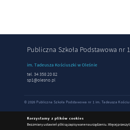
Publiczna Szkoła Podstawowa nr 
im. Tadeusza Kościuszki w Oleśnie
tel. 34 358 20 82
sp1@olesno.pl
© 2026 Publiczna Szkoła Podstawowa nr 1 im. Tadeusza Kościusz
Korzystamy z plików cookies
Bez zmiany ustawień pliki są zapisywane na urządzeniu. Więcej przeczy