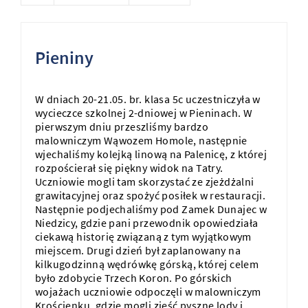
Pieniny
W dniach 20-21.05. br. klasa 5c uczestniczyła w
wycieczce szkolnej 2-dniowej w Pieninach. W
pierwszym dniu przeszliśmy bardzo
malowniczym Wąwozem Homole, następnie
wjechaliśmy kolejką linową na Palenicę, z której
rozpościerał się piękny widok na Tatry.
Uczniowie mogli tam skorzystać ze zjeżdżalni
grawitacyjnej oraz spożyć posiłek w restauracji.
Następnie podjechaliśmy pod Zamek Dunajec w
Niedzicy, gdzie pani przewodnik opowiedziała
ciekawą historię związaną z tym wyjątkowym
miejscem. Drugi dzień był zaplanowany na
kilkugodzinną wędrówkę górską, której celem
było zdobycie Trzech Koron. Po górskich
wojażach uczniowie odpoczęli w malowniczym
Krościenku, gdzie mogli zjeść pyszne lody i