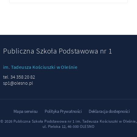
Publiczna Szkoła Podstawowa nr 1
im. Tadeusza Kościuszki w Oleśnie
tel. 34 358 20 82
sp1@olesno.pl
Mapa serwisu
Polityka Prywatności
Deklaracja dostepności
© 2026 Publiczna Szkoła Podstawowa nr 1 im. Tadeusza Kościuszki w Oleśnie,
ul. Pieloka 12, 46-300 OLESNO