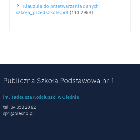
Klauzula do przetwarzania danych
szkoła_przedszkole.pdf
(110.29kB)
Publiczna Szkoła Podstawowa nr 1
im. Tadeusza Kościuszki w Oleśnie
tel. 34 358 20 82
sp1@olesno.pl