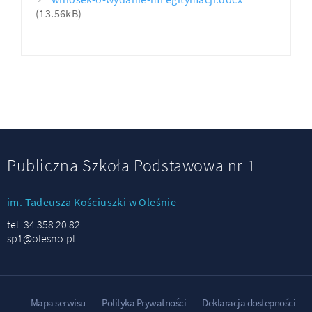
(13.56kB)
Publiczna Szkoła Podstawowa nr 1
im. Tadeusza Kościuszki w Oleśnie
tel. 34 358 20 82
sp1@olesno.pl
Mapa serwisu
Polityka Prywatności
Deklaracja dostepności